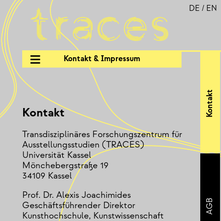
DE
/
EN
Kontakt & Impressum
Kontakt
Kontakt
Transdisziplinäres Forschungszentrum für
Ausstellungsstudien (TRACES)
Universität Kassel
Mönchebergstraße 19
34109 Kassel
Prof. Dr. Alexis Joachimides
AGB
Geschäftsführender Direktor
Kunsthochschule, Kunstwissenschaft