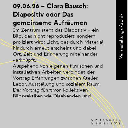
09.06.26 – Clara Bausch:
Diapositiv oder Das
Veranstaltungs Archiv
gemeinsame Aufräumen
Im Zentrum steht das Diapositiv – ein
Bild, das nicht reproduziert, sondern
projiziert wird: Licht, das durch Material
hindurch erneut erscheint und dabei
Ort, Zeit und Erinnerung miteinander
verknüpft.
Ausgehend von eigenen filmischen und
installativen Arbeiten verbindet der
Vortrag Erfahrungen zwischen Atelier,
Labor, Ausstellung und sozialem Raum.
Der Vortrag führt von kollektiven
Bildpraktiken wie Diaabenden und
Super-8-Projektionen bis zu aktuellen
Arbeiten, in denen Film als Prozess des
Ordnens, Teilens und
Wiederaufnehmens verstanden wird.
Dabei geht es um fragmentarische