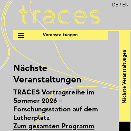
DE
/
EN
Veranstaltungen
Nächste Veranstaltungen
Nächste
Veranstaltungen
TRACES Vortragsreihe im
Sommer 2026 –
Forschungsstation auf dem
Lutherplatz
Zum gesamten Programm